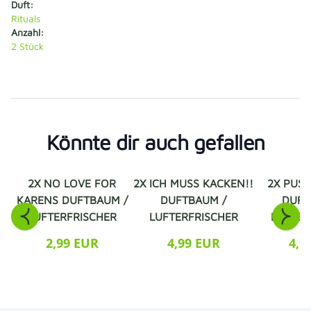
Duft:
Rituals
Anzahl:
2 Stück
Könnte dir auch gefallen
2X NO LOVE FOR
2X ICH MUSS KACKEN!!
2X PUS
KARENS DUFTBAUM /
DUFTBAUM /
DUFT
LUFTERFRISCHER
LUFTERFRISCHER
LUFTER
2,99 EUR
4,99 EUR
4,9