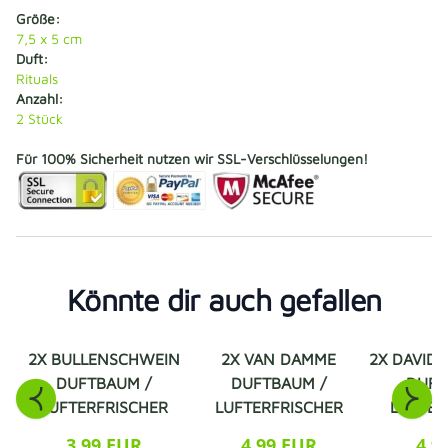
Größe:
7,5 x 5 cm
Duft:
Rituals
Anzahl:
2 Stück
Für 100% Sicherheit nutzen wir SSL-Verschlüsselungen!
Könnte dir auch gefallen
2X BULLENSCHWEIN
2X VAN DAMME
2X DAVID
DUFTBAUM /
DUFTBAUM /
DUFT
LUFTERFRISCHER
LUFTERFRISCHER
LUFTER
3,99 EUR
4,99 EUR
4,9