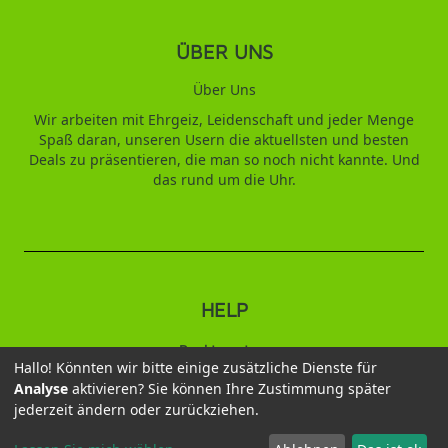
ÜBER UNS
Über Uns
Wir arbeiten mit Ehrgeiz, Leidenschaft und jeder Menge
Spaß daran, unseren Usern die aktuellsten und besten
Deals zu präsentieren, die man so noch nicht kannte. Und
das rund um die Uhr.
HELP
Punktesystem
Hallo! Könnten wir bitte einige zusätzliche Dienste für
Analyse
aktivieren? Sie können Ihre Zustimmung später
2026 © Duftbaum
jederzeit ändern oder zurückziehen.
Datenschutz
AGB
Impressum
Kontakt
Wiederruf
Versandbedingungen