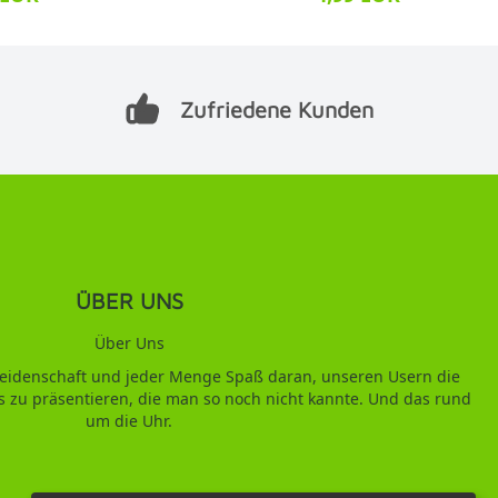
Zufriedene Kunden
ÜBER UNS
Über Uns
 Leidenschaft und jeder Menge Spaß daran, unseren Usern die
s zu präsentieren, die man so noch nicht kannte. Und das rund
um die Uhr.