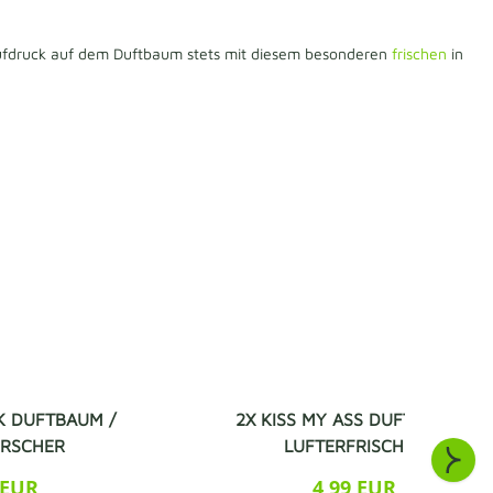
 Aufdruck auf dem Duftbaum stets mit diesem besonderen
frischen
in
K DUFTBAUM /
2X KISS MY ASS DUFTBAUM /
FRSCHER
LUFTERFRISCHER
 EUR
4,99 EUR