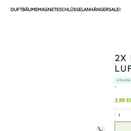
DUFTBÄUME
MAGNETE
SCHLÜSSELANHÄNGER
SALE!
ALLE
TOP SELLER
NEU
ANIME
COMIC / CARTOON
MEMES
2X
Deutsche Memes
FLAGGEN
LU
Internationale Memes
Länderflaggen
4 Punkte
Städteflaggen
VEREINE
-
Deutsche Vereine
BERÜHMTHEITEN
Türkische Vereine
Deutsche Berühmheiten
3,99 
Internationale Vereine
Türkische Berühmtheiten
SPRÜCHE
Internationale Berühmtheiten
HOT18
GIRLPOWER