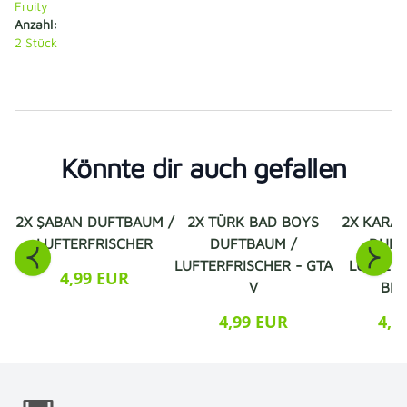
Fruity
Anzahl:
2
Stück
Könnte dir auch gefallen
2X ŞABAN DUFTBAUM /
2X TÜRK BAD BOYS
2X KARA 
LUFTERFRISCHER
DUFTBAUM /
DUFT
LUFTERFRISCHER - GTA
LUFTERF
4,99 EUR
V
BES
4,99 EUR
4,9