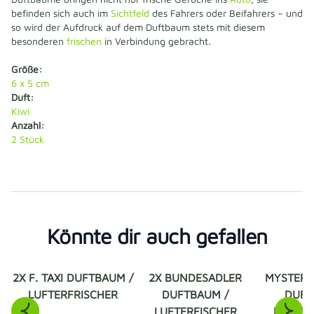
befinden sich auch im
Sichtfeld
des Fahrers oder Beifahrers – und
so wird der Aufdruck auf dem Duftbaum stets mit diesem
besonderen
frischen
in Verbindung gebracht.
Größe:
6 x 5 cm
Duft:
Kiwi
Anzahl:
2 Stück
Könnte dir auch gefallen
2X F. TAXI DUFTBAUM /
2X BUNDESADLER
MYSTERY 
LUFTERFRISCHER
DUFTBAUM /
DUFT
LUFTERFISCHER
LUFTER