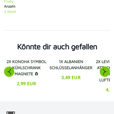
Fruity
Anzahl:
2 Stück
Könnte dir auch gefallen
2X KONOHA SYMBOL
1X ALBANIEN
2X LEVI 
KÜHLSCHRANK
SCHLÜSSELANHÄNGER
ATTACK 
MAGNETE 🧲
DUFT
3,49 EUR
LUFTER
2,99 EUR
4,9