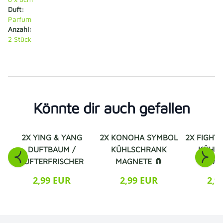
Duft:
Parfum
Anzahl:
2
Stück
Könnte dir auch gefallen
2X YING & YANG
2X KONOHA SYMBOL
2X FIGHT
DUFTBAUM /
KÜHLSCHRANK
KÜHL
LUFTERFRISCHER
MAGNETE 🧲
MAGN
2,99 EUR
2,99 EUR
2,9