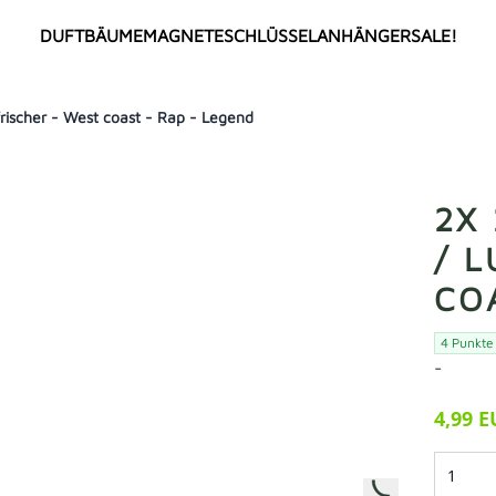
DUFTBÄUME
MAGNETE
SCHLÜSSELANHÄNGER
SALE!
ischer - West coast - Rap - Legend
ALLE
TOP SELLER
NEU
ANIME
COMIC / CARTOON
MEMES
2X
Deutsche Memes
FLAGGEN
/ 
Internationale Memes
Länderflaggen
CO
Städteflaggen
VEREINE
Deutsche Vereine
4 Punkte
BERÜHMTHEITEN
Türkische Vereine
-
Deutsche Berühmheiten
Internationale Vereine
Türkische Berühmtheiten
4,99 
SPRÜCHE
Internationale Berühmtheiten
HOT18
GIRLPOWER