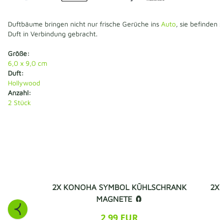
Duftbäume bringen nicht nur frische Gerüche ins
Auto
, sie befinden
Duft in Verbindung gebracht.
Größe:
6,0 x 9,0 cm
Duft:
Hollywood
Anzahl:
2
Stück
2X KONOHA SYMBOL KÜHLSCHRANK
2X
MAGNETE 🧲
2,99 EUR