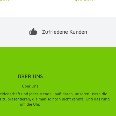
Zufriedene Kunden
ÜBER UNS
Über Uns
 Leidenschaft und jeder Menge Spaß daran, unseren Usern die
s zu präsentieren, die man so noch nicht kannte. Und das rund
um die Uhr.