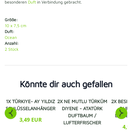
besonderen
Duft
in Verbindung gebracht.
Größe:
10 x 7,5 cm
Duft:
Ocean
Anzahl:
2 Stück
Könnte dir auch gefallen
1X TÜRKIYE- AY YILDIZ
2X NE MUTLU TÜRKÜM
2X BESIK
SCHLÜSSELANHÄNGER
DIYENE - ATATÜRK
DUFT
DUFTBAUM /
LUFTER
3,49 EUR
LUFTERFRISCHER
4,9