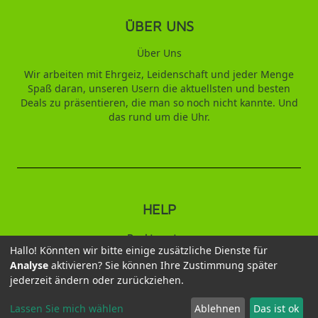
ÜBER UNS
Über Uns
Wir arbeiten mit Ehrgeiz, Leidenschaft und jeder Menge
Spaß daran, unseren Usern die aktuellsten und besten
Deals zu präsentieren, die man so noch nicht kannte. Und
das rund um die Uhr.
HELP
Punktesystem
Hallo! Könnten wir bitte einige zusätzliche Dienste für
Analyse
aktivieren? Sie können Ihre Zustimmung später
2026 © Duftbaum
jederzeit ändern oder zurückziehen.
Datenschutz
AGB
Impressum
Kontakt
Wiederruf
Versandbedingungen
Lassen Sie mich wählen
Ablehnen
Das ist ok