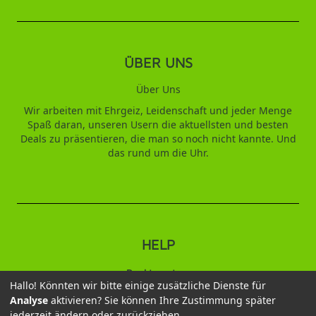
ÜBER UNS
Über Uns
Wir arbeiten mit Ehrgeiz, Leidenschaft und jeder Menge
Spaß daran, unseren Usern die aktuellsten und besten
Deals zu präsentieren, die man so noch nicht kannte. Und
das rund um die Uhr.
HELP
Punktesystem
Hallo! Könnten wir bitte einige zusätzliche Dienste für
Analyse
aktivieren? Sie können Ihre Zustimmung später
2026 © Duftbaum
jederzeit ändern oder zurückziehen.