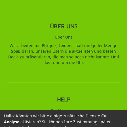
ÜBER UNS
Über Uns
Wir arbeiten mit Ehrgeiz, Leidenschaft und jeder Menge
Spaß daran, unseren Usern die aktuellsten und besten
Deals zu präsentieren, die man so noch nicht kannte. Und
das rund um die Uhr.
HELP
Punktesystem
Hallo! Könnten wir bitte einige zusätzliche Dienste für
Analyse
aktivieren? Sie können Ihre Zustimmung später
2026 © Duftbaum