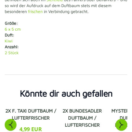
so wird der Aufdruck auf dem Duftbaum stets mit diesem
besonderen
frischen
in Verbindung gebracht.
Größe:
6 x 5 cm
Duft:
Kiwi
Anzahl:
2 Stück
Könnte dir auch gefallen
2X F. TAXI DUFTBAUM /
2X BUNDESADLER
MYSTERY 
LUFTERFRISCHER
DUFTBAUM /
DUFT
LUFTERFISCHER
LUFTER
4,99 EUR