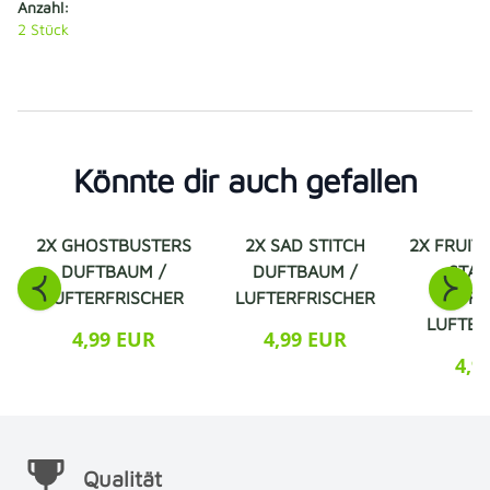
Anzahl:
2
Stück
Könnte dir auch gefallen
2X GHOSTBUSTERS
2X SAD STITCH
2X FRUIT
DUFTBAUM /
DUFTBAUM /
STA
LUFTERFRISCHER
LUFTERFRISCHER
DUFT
LUFTER
4,99 EUR
4,99 EUR
4,9
Qualität