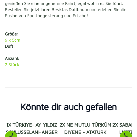
genießen Sie eine angenehme Fahrt, egal wohin es Sie führt. 
Bestellen Sie jetzt Ihren Besiktas Duftbaum und erleben Sie die 
Fusion von Sportbegeisterung und Frische!
Größe:
9 x 5cm
Duft:
Anzahl:
2
Stück
Könnte dir auch gefallen
1X TÜRKIYE- AY YILDIZ
2X NE MUTLU TÜRKÜM
2X ŞABAN
SCHLÜSSELANHÄNGER
DIYENE - ATATÜRK
LUFTER