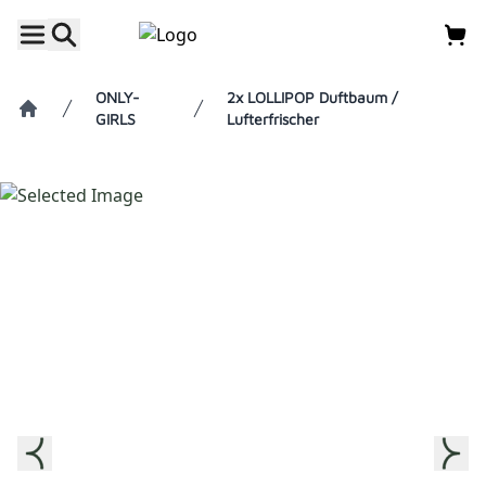
ONLY-
2x LOLLIPOP Duftbaum /
GIRLS
Lufterfrischer
Home