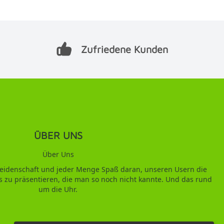
Zufriedene Kunden
ÜBER UNS
Über Uns
 Leidenschaft und jeder Menge Spaß daran, unseren Usern die
s zu präsentieren, die man so noch nicht kannte. Und das rund
um die Uhr.