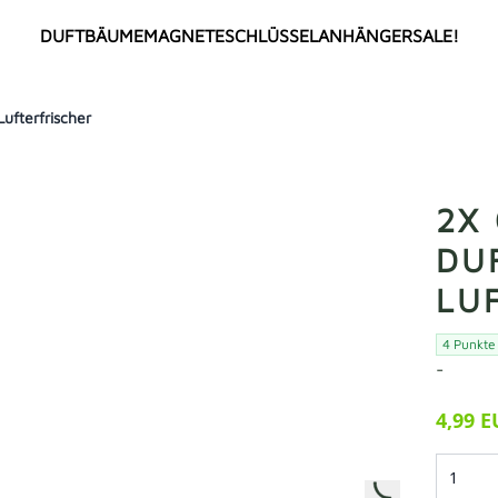
DUFTBÄUME
MAGNETE
SCHLÜSSELANHÄNGER
SALE!
fterfrischer
ALLE
TOP SELLER
NEU
ANIME
COMIC / CARTOON
MEMES
2X
Deutsche Memes
FLAGGEN
DU
Internationale Memes
Länderflaggen
LU
Städteflaggen
VEREINE
Deutsche Vereine
4 Punkte
BERÜHMTHEITEN
Türkische Vereine
-
Deutsche Berühmheiten
Internationale Vereine
Türkische Berühmtheiten
4,99 
SPRÜCHE
Internationale Berühmtheiten
HOT18
GIRLPOWER