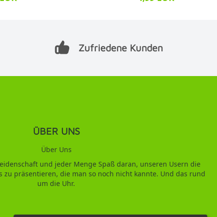
Zufriedene Kunden
ÜBER UNS
Über Uns
 Leidenschaft und jeder Menge Spaß daran, unseren Usern die
s zu präsentieren, die man so noch nicht kannte. Und das rund
um die Uhr.