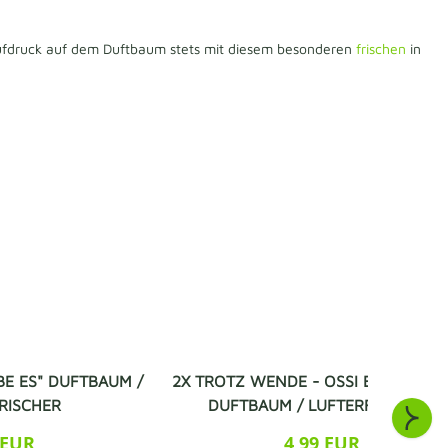
 Aufdruck auf dem Duftbaum stets mit diesem besonderen
frischen
in
EBE ES" DUFTBAUM /
2X TROTZ WENDE - OSSI BIS ZUM E
RISCHER
DUFTBAUM / LUFTERFRISCHER
 EUR
4,99 EUR