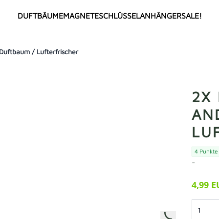
DUFTBÄUME
MAGNETE
SCHLÜSSELANHÄNGER
SALE!
tbaum / Lufterfrischer
ALLE
TOP SELLER
NEU
ANIME
COMIC / CARTOON
MEMES
2X
Deutsche Memes
FLAGGEN
AN
Internationale Memes
Länderflaggen
LU
Städteflaggen
VEREINE
Deutsche Vereine
4 Punkte
BERÜHMTHEITEN
Türkische Vereine
-
Deutsche Berühmheiten
Internationale Vereine
Türkische Berühmtheiten
4,99 
SPRÜCHE
Internationale Berühmtheiten
HOT18
GIRLPOWER