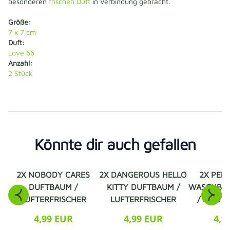
besonderen
frischen Duft
in Verbindung gebracht.
Größe:
7 x 7 cm
Duft:
Love 66
Anzahl:
2
Stück
Könnte dir auch gefallen
2X NOBODY CARES
2X DANGEROUS HELLO
2X PED
DUFTBAUM /
KITTY DUFTBAUM /
WASCHBÄ
LUFTERFRISCHER
LUFTERFRISCHER
/ LUFTE
4,99 EUR
4,99 EUR
4,9