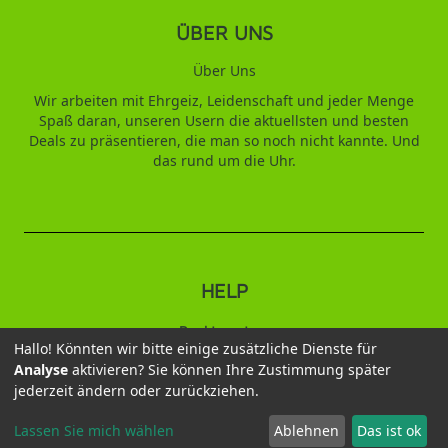
ÜBER UNS
Über Uns
Wir arbeiten mit Ehrgeiz, Leidenschaft und jeder Menge
Spaß daran, unseren Usern die aktuellsten und besten
Deals zu präsentieren, die man so noch nicht kannte. Und
das rund um die Uhr.
HELP
Punktesystem
Hallo! Könnten wir bitte einige zusätzliche Dienste für
Analyse
aktivieren? Sie können Ihre Zustimmung später
2026 © Duftbaum
jederzeit ändern oder zurückziehen.
Datenschutz
AGB
Impressum
Kontakt
Wiederruf
Versandbedingungen
Lassen Sie mich wählen
Ablehnen
Das ist ok