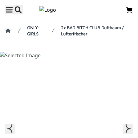
ONLY-
2x BAD BITCH CLUB Duftbaum /
GIRLS
Lufterfrischer
Home