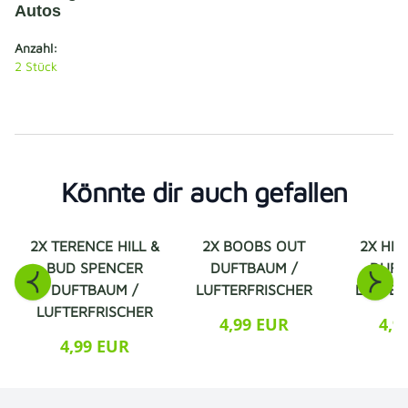
Autos
Anzahl:
2
Stück
Könnte dir auch gefallen
2X TERENCE HILL &
2X BOOBS OUT
2X HEL
BUD SPENCER
DUFTBAUM /
DUFT
DUFTBAUM /
LUFTERFRISCHER
LUFTER
LUFTERFRISCHER
4,99 EUR
4,9
4,99 EUR