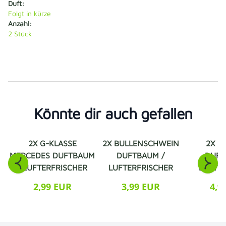
Duft:
Folgt in kürze
Anzahl:
2
Stück
Könnte dir auch gefallen
2X G-KLASSE
2X BULLENSCHWEIN
2X B
MERCEDES DUFTBAUM
DUFTBAUM /
DUFT
/ LUFTERFRISCHER
LUFTERFRISCHER
LUFTE
2,99 EUR
3,99 EUR
4,9