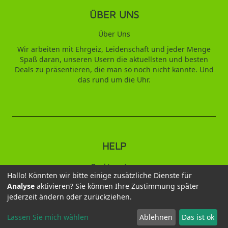
ÜBER UNS
Über Uns
Wir arbeiten mit Ehrgeiz, Leidenschaft und jeder Menge
Spaß daran, unseren Usern die aktuellsten und besten
Deals zu präsentieren, die man so noch nicht kannte. Und
das rund um die Uhr.
HELP
Punktesystem
Hallo! Könnten wir bitte einige zusätzliche Dienste für
Analyse
aktivieren? Sie können Ihre Zustimmung später
2026 © Duftbaum
jederzeit ändern oder zurückziehen.
Datenschutz
AGB
Impressum
Kontakt
Wiederruf
Versandbedingungen
Lassen Sie mich wählen
Ablehnen
Das ist ok