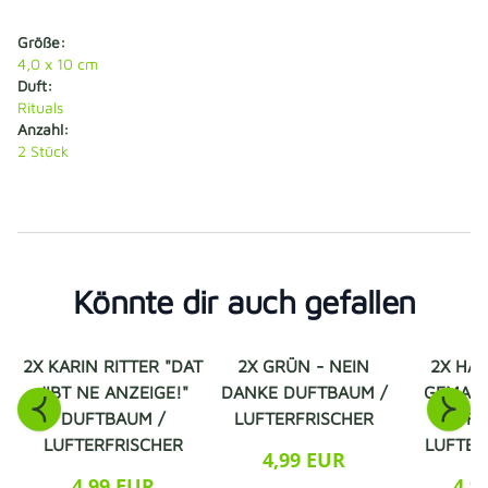
Größe:
4,0 x 10 cm
Duft:
Rituals
Anzahl:
2
Stück
Könnte dir auch gefallen
2X KARIN RITTER "DAT
2X GRÜN - NEIN
2X HAB
JIBT NE ANZEIGE!"
DANKE DUFTBAUM /
GEMACH
DUFTBAUM /
LUFTERFRISCHER
DUFT
LUFTERFRISCHER
LUFTER
4,99 EUR
4,99 EUR
4,9