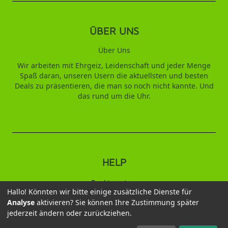
ÜBER UNS
Über Uns
Wir arbeiten mit Ehrgeiz, Leidenschaft und jeder Menge
Spaß daran, unseren Usern die aktuellsten und besten
Deals zu präsentieren, die man so noch nicht kannte. Und
das rund um die Uhr.
HELP
Punktesystem
Hallo! Könnten wir bitte einige zusätzliche Dienste für
Analyse
aktivieren? Sie können Ihre Zustimmung später
2026 © Duftbaum
jederzeit ändern oder zurückziehen.
Datenschutz
AGB
Impressum
Kontakt
Wiederruf