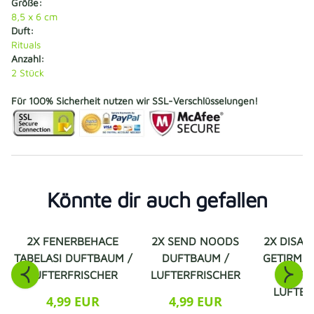
Größe:
8,5 x 6 cm
Duft:
Rituals
Anzahl:
2 Stück
Für 100% Sicherheit nutzen wir SSL-Verschlüsselungen!
Könnte dir auch gefallen
2X FENERBEHACE
2X SEND NOODS
2X DISAR
TABELASI DUFTBAUM /
DUFTBAUM /
GETIRMEK
LUFTERFRISCHER
LUFTERFRISCHER
DUFT
LUFTER
4,99 EUR
4,99 EUR