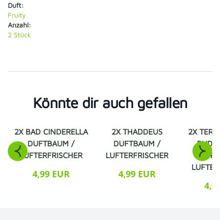
Duft:
Fruity
Anzahl:
2
Stück
Könnte dir auch gefallen
2X BAD CINDERELLA
2X THADDEUS
2X TERE
DUFTBAUM /
DUFTBAUM /
BUD 
LUFTERFRISCHER
LUFTERFRISCHER
DUFT
LUFTER
4,99 EUR
4,99 EUR
4,9