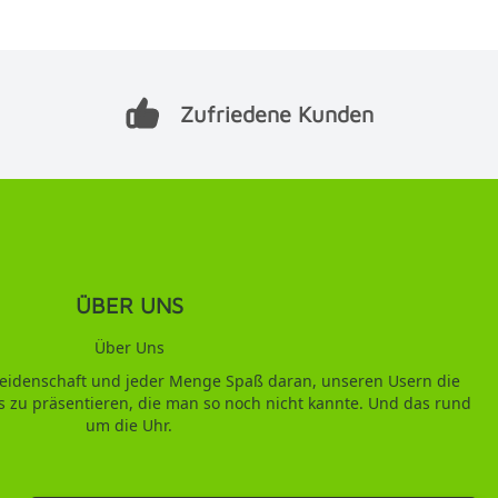
Zufriedene Kunden
ÜBER UNS
Über Uns
 Leidenschaft und jeder Menge Spaß daran, unseren Usern die
s zu präsentieren, die man so noch nicht kannte. Und das rund
um die Uhr.