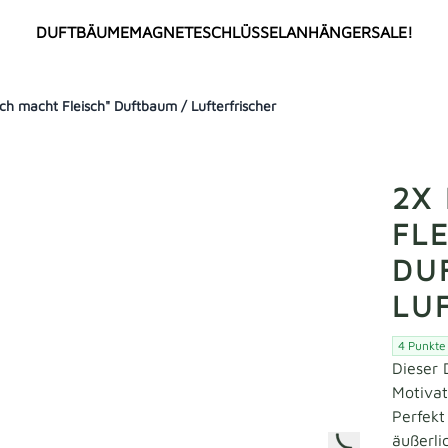
DUFTBÄUME
MAGNETE
SCHLÜSSELANHÄNGER
SALE!
h macht Fleisch" Duftbaum / Lufterfrischer
ALLE
TOP SELLER
NEU
ANIME
COMIC / CARTOON
MEMES
2X
Deutsche Memes
FLAGGEN
FL
Internationale Memes
Länderflaggen
DU
Städteflaggen
VEREINE
LU
Deutsche Vereine
BERÜHMTHEITEN
Türkische Vereine
Deutsche Berühmheiten
4 Punkte
Internationale Vereine
Türkische Berühmtheiten
Dieser 
SPRÜCHE
Internationale Berühmtheiten
Motivat
Perfekt
HOT18
GIRLPOWER
äußerli