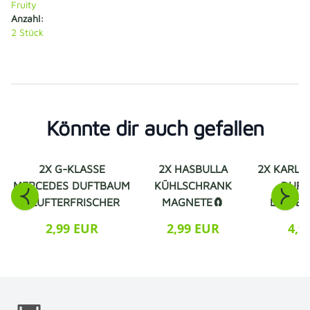
Fruity
Anzahl:
2
Stück
Könnte dir auch gefallen
2X G-KLASSE
2X HASBULLA
2X KARL 
MERCEDES DUFTBAUM
KÜHLSCHRANK
DUFT
/ LUFTERFRISCHER
MAGNETE🧲
LUFTER
2,99 EUR
2,99 EUR
4,9